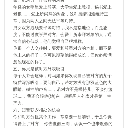
四、把对方当作崇拜的对象
年轻的女明星爱上导演、大学生爱上教授、秘书爱上
老板……，爱上所崇拜的对象，这种感情很难维持正
常，因为两人之间无法平等对待。
男女双方必须要平等对待，我不是指地位，而是态
度，不能过度崇拜对方。会爱上所崇拜对象的人，通
常自信心低落，他们觉得自己很糟糕。
你跟一个人交往时，要爱和尊重对方的本相，而不是
他未来的样子，你可以期望他继续成长，但你必须满
意他现在的样子。
五、你只是被对方外表吸引
每个人都会这样，对吗如果你发现自己被对方的某个
特质深深吸引，要问自己，若对方没有那双蓝色的大
眼睛、磁性的声音……，若对方不是模特儿、不会打篮
球……，我还会跟他(她)在一起吗男人外表才是第一生
产力。
六、短暂朝夕相处的机会
你和对方分担某个工作，常常要一起加班，于是你觉
得爱上了对方……你去度假三周，认识一个也来度假的