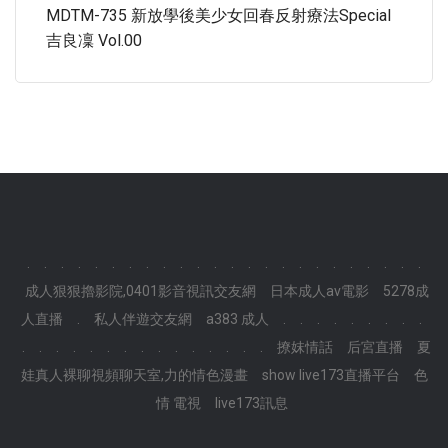
MDTM-735 新放學後美少女回春反射療法Special
吉良凜 Vol.00
.
.
.
.
.
.
.
.
.
.
.
.
.
.
.
.
.
.
.
.
.
.
.
.
成人狠狠擼影院,0401影音視訊交友網
日本成人av電影
5278成
人直播
.
私人伴遊交友網
a383 成人
.
.
.
.
.
.
.
.
.
.
.
.
.
.
.
.
.
.
.
.
.
.
.
.
撩妺情話
后宮直播
夏
娃真人裸聊視頻聊天室,力的情色漫畫
show live173直播平台
色
情 電視
live173訊息