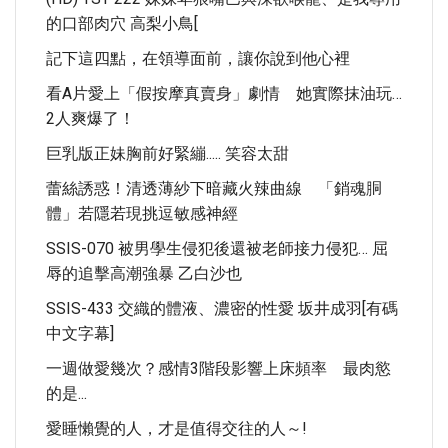
的口部肉穴 高梨小鳥[
記下這四點，在領導面前，讓你說到他心裡
看A片愛上「假按摩真賣身」劇情 她實際抹油玩…
2人爽爆了！
巨乳版正妹胸前好緊繃..... 笑容太甜
蕾絲誘惑！清透薄紗下暗藏火辣曲線 「銷魂胴
體」若隱若現挑逗敏感神經
SSIS-070 被男學生侵犯後還被老師接力侵犯… 屈
辱的追擊高潮強暴 乙白沙也
SSIS-433 交織的體液、濃密的性愛 坂井成羽[有碼
中文字幕]
一週做愛幾次？感情3階段影響上床頻率 最肉慾
的是...
愛睡懶覺的人，才是值得交往的人～!