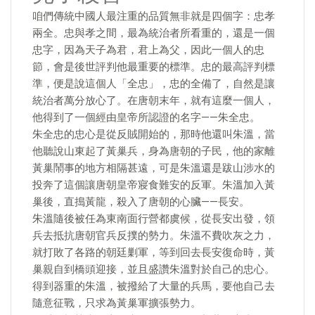
咱們傳統中國人最注重的品質無非就是四個字：忠孝
兩全。忠與孝之間，最為統治者所看重的，還是一個
忠字，因為天子為君，君上為父，因此一個人的忠
節，會是後世評判他最重要的標準。忠的最高評判標
準，便是說這個人「全忠」，忠的全備了，自然是讓
統治者萬分放心了。在唐朝末年，就有這麼一個人，
他得到了一個經由皇帝所認證的名字——朱全忠。
朱全忠的忠心是從反賊開始的，那時他還叫朱溫，當
他聽說山東起了黃巢兵，身為唐朝的子民，他的家離
黃巢鬧事的地方相隔甚遠，可是朱溫還是跋山涉水的
投奔了這個讓唐朝皇帝寢食難安的反軍。朱溫加入黃
巢後，直搗黃龍，殺入了唐朝的心臟——長安。
朱溫隨後被任為東南面行營都虞候，從長安出發，領
兵去抵抗唐朝官兵反撲的勢力。朱溫不費吹灰之力，
就打敗了各路的朝廷剿軍，等到回去長安復命時，黃
巢親自到橋頭迎接，並且盛讚朱溫對於自己的忠心。
得到器重的朱溫，被撥給了大量的兵馬，要他自己去
隨意征戰，只求為黃巢軍擴張勢力。