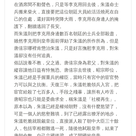
在酒席間不動聲色，只是等李克用回去後，朱溫命士
兵搬來柴火，直接要把這位朝廷大員給活活燒死在自
己的住處，還好當時突降大雨，李克用在身邊人的掩
護下，翻牆逃回了長安。
而朱溫則把李克用身邊數百名朝廷的士兵全部殺盡，
雖然李克用到皇帝面前彈劾了朱溫的所作所為，但是
唐僖宗哪裡肯懲治朱溫，只是好言撫慰李克用，對朱
溫卻沒有任何追責。
俗話說養不教，父之過。唐僖宗身為君父，對朱溫的
縱容讓他日益有恃無恐。唐僖宗去世後，昭宗即位，
朱溫已經是手握重兵的權臣，當時只有宮中的宦官勢
力可以與之抗衡。天復三年，朱溫乾脆領兵入宮，把
宦官給殺了七百多人，手段之殘暴，讓所有人咋舌，
唐昭宗也只能是委曲求全，稱朱溫是「社稷再生」。
原本以為，朱溫已經是權傾朝野，沒有什麼慾望了，
可是一個人的慾壑難填，到了已經露出獠牙的地步，
朱溫乾脆就覬覦皇位，直接派人殺了朝中大臣三十餘
人，包括宰相都難逃一死，隨後他弒殺皇帝，結束了
唐朝命數，自己立國後梁，成了開國的皇帝。