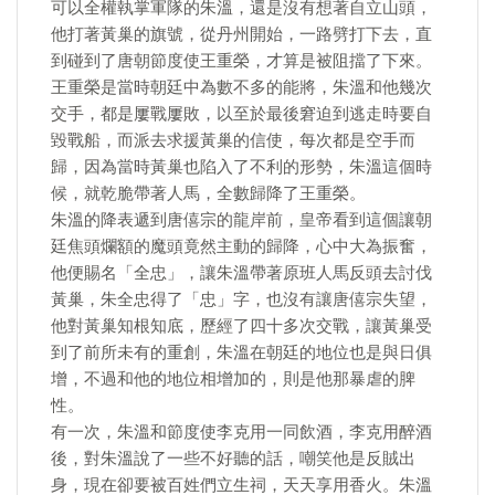
可以全權執掌軍隊的朱溫，還是沒有想著自立山頭，
他打著黃巢的旗號，從丹州開始，一路劈打下去，直
到碰到了唐朝節度使王重榮，才算是被阻擋了下來。
王重榮是當時朝廷中為數不多的能將，朱溫和他幾次
交手，都是屢戰屢敗，以至於最後窘迫到逃走時要自
毀戰船，而派去求援黃巢的信使，每次都是空手而
歸，因為當時黃巢也陷入了不利的形勢，朱溫這個時
候，就乾脆帶著人馬，全數歸降了王重榮。
朱溫的降表遞到唐僖宗的龍岸前，皇帝看到這個讓朝
廷焦頭爛額的魔頭竟然主動的歸降，心中大為振奮，
他便賜名「全忠」，讓朱溫帶著原班人馬反頭去討伐
黃巢，朱全忠得了「忠」字，也沒有讓唐僖宗失望，
他對黃巢知根知底，歷經了四十多次交戰，讓黃巢受
到了前所未有的重創，朱溫在朝廷的地位也是與日俱
增，不過和他的地位相增加的，則是他那暴虐的脾
性。
有一次，朱溫和節度使李克用一同飲酒，李克用醉酒
後，對朱溫說了一些不好聽的話，嘲笑他是反賊出
身，現在卻要被百姓們立生祠，天天享用香火。朱溫