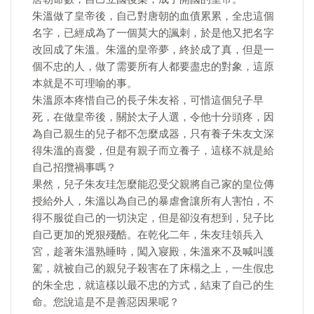
朱溫做了皇帝後，自己對唐朝的血債累累，全忠這個
名字，已經成為了一個莫大的諷刺，於是他又把名字
改回成了朱溫。朱溫的皇帝夢，終於成了真，但是一
個不忠的人，做了需要所有人都要盡忠的對象，這原
本就是不可理喻的事。
朱溫原本疼惜自己的長子朱友裕，可惜這個兒子早
死，在做皇帝後，關於太子人選，令他十分頭疼，因
為自己親生的兒子都不怎麼成器，只有養子朱友文深
得朱溫的喜愛，但是有親子而立養子，這樣不就是給
自己招攬禍事嗎？
果然，兒子朱友珪怎麼能忍受父親將自己家的皇位傳
授給外人，朱溫以為自己的暴虐會讓所有人害怕，不
得不服從自己的一切決定，但是卻沒有想到，兒子比
自己更加的兇狠殘酷。在乾化二年，朱友珪領兵入
宮，趁著朱溫熟睡時，闖入寢殿，朱溫來不及喊叫護
駕，就被自己的親兒子殺害在了床榻之上，一生假忠
的朱全忠，就這樣以最不忠的方式，結束了自己的生
命。您說這是不是善惡因果呢？