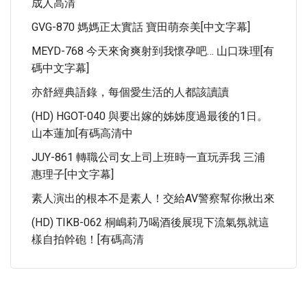
成人高清
GVG-870 媽媽正太實話 寶田萌奈美[中文字幕]
MEYD-768 今天來肏爽射到我懷孕吧… 山口珠理[有
碼中文字幕]
亦舒經典語錄，每個愛生活的人都該讀讀
(HD) HGOT-040 與要出嫁的姊姊度過最後的1日。
山本蓮加[有碼高清中
JUY-861 轉職公司女上司上班時一直玩弄我 三浦
惠理子[中文字幕]
素人演出的根本不是素人！交給AV警察幫你揪出來
(HD) TIKB-062 桐嶋莉乃喝酒後展現下流氣氛就這
樣自拍幹砲！[有碼高清