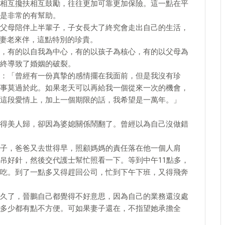
相互攙扶相互鼓勵，往往更加可靠更加保險。這一點在平
是非常的有幫助。
父母陪伴上半輩子，子女長大了終究會走出自己的生活，
年夫妻老來伴，這點特別的珍貴。
，有的以自我為中心，有的以孩子為核心，有的以父母為
終導致了婚姻的破裂。
：「曾經有一份真摯的感情擺在我面前，但是我沒有珍
事莫過於此。如果老天可以再給我一個從來一次的機會，
這段愛情上，加上一個期限的話，我希望是一萬年。」
得美人歸，卻因為婆媳關係鬧翻了。曾經以為自己沒做錯
子，爸爸又去世得早，照顧媽媽的責任落在他一個人肩
吊好針，然後交代護士幫忙照看一下。等到中午11點多，
吃。到了一點多又得趕回公司，忙到下午下班，又得飛奔
久了，晉鵬自己都覺得不好意思，因為自己的業務還沒處
多少都有點不方便。可如果妻子還在，不指望她承擔全