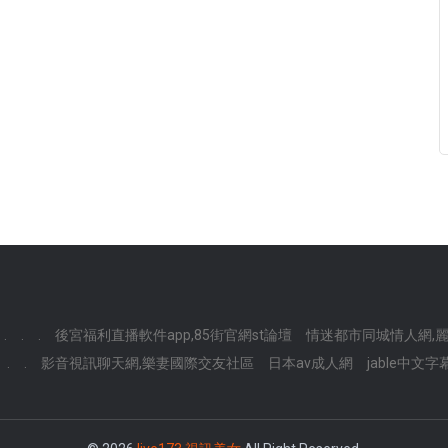
.
.
.
後宮福利直播軟件app,85街官網st論壇
情迷都市同城情人網,
.
.
影音視訊聊天網,樂妻國際交友社區
日本av成人網
jable中文字