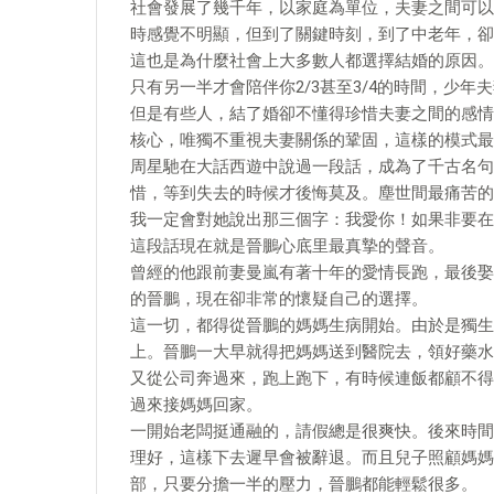
社會發展了幾千年，以家庭為單位，夫妻之間可以
時感覺不明顯，但到了關鍵時刻，到了中老年，卻
這也是為什麼社會上大多數人都選擇結婚的原因。
只有另一半才會陪伴你2/3甚至3/4的時間，少
但是有些人，結了婚卻不懂得珍惜夫妻之間的感情
核心，唯獨不重視夫妻關係的鞏固，這樣的模式最
周星馳在大話西遊中說過一段話，成為了千古名句
惜，等到失去的時候才後悔莫及。塵世間最痛苦的
我一定會對她說出那三個字：我愛你！如果非要在
這段話現在就是晉鵬心底里最真摯的聲音。
曾經的他跟前妻曼嵐有著十年的愛情長跑，最後娶
的晉鵬，現在卻非常的懷疑自己的選擇。
這一切，都得從晉鵬的媽媽生病開始。由於是獨生
上。晉鵬一大早就得把媽媽送到醫院去，領好藥水
又從公司奔過來，跑上跑下，有時候連飯都顧不得
過來接媽媽回家。
一開始老闆挺通融的，請假總是很爽快。後來時間
理好，這樣下去遲早會被辭退。而且兒子照顧媽媽
部，只要分擔一半的壓力，晉鵬都能輕鬆很多。