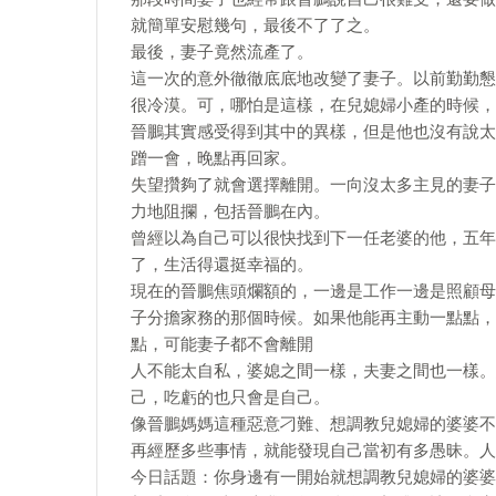
就簡單安慰幾句，最後不了了之。
最後，妻子竟然流產了。
這一次的意外徹徹底底地改變了妻子。以前勤勤懇
很冷漠。可，哪怕是這樣，在兒媳婦小產的時候，
晉鵬其實感受得到其中的異樣，但是他也沒有說太
蹭一會，晚點再回家。
失望攢夠了就會選擇離開。一向沒太多主見的妻子
力地阻攔，包括晉鵬在內。
曾經以為自己可以很快找到下一任老婆的他，五年
了，生活得還挺幸福的。
現在的晉鵬焦頭爛額的，一邊是工作一邊是照顧母
子分擔家務的那個時候。如果他能再主動一點點，
點，可能妻子都不會離開
人不能太自私，婆媳之間一樣，夫妻之間也一樣。
己，吃虧的也只會是自己。
像晉鵬媽媽這種惡意刁難、想調教兒媳婦的婆婆不
再經歷多些事情，就能發現自己當初有多愚昧。人
今日話題：你身邊有一開始就想調教兒媳婦的婆婆