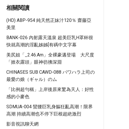
相關閱讀
(HD) ABP-954 純天然正妹汁120％ 齋藤亞
美里
BANK-026 內射露天溫泉 超美巨乳H罩杯很
快就高潮的淫亂姊姊[有碼中文字幕
美尻姐「_2.46.am」全裸豪邁登場 大尺度
「掀衣露頭」眼神彷彿深淵
CHINASES SUB CAWD-088 パワハラ上司の
最愛の娘（ギャル）のム
「比例超勻稱」上岸後原來驚為天人：好性
感的小麥色
SDMUA-004 蠻腰巨乳身軀狂亂高潮！限界
高潮 持續高潮也不停下巨根超絶激烈
影音視訊聊天網