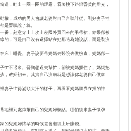
窗邊，吐出一圈一圈的煙霧，看著樓下路燈昏黃的燈光，
動權，成功的男人會讓老婆對自己言聽計從。剛好妻子性
都是晉鵬說了算。
一番，刻意穿上上次出差國外買回來的弔帶裙，結果卻被
綠的，可是自己沒有選擇站在她那邊為她說話，而是裝沒
在床上睡覺。妻子說要帶媽媽去醫院去做檢查，媽媽卻一
子忙不過來。晉鵬想過去幫忙，卻被媽媽攔住了。媽媽把
孩，教婦初來。其實自己沒病就是想讓你老婆自己做家
裡妻子忙得滿頭大汗的樣子，再看看媽媽勝券在握的神
…
背地裡到處炫耀自己的兒媳婦聽話。哪怕後來妻子懷孕
家的兒媳婦懷孕的時候還會繼續上班賺錢。
那麼多家務活，有點吃不消了。剛好晉鵬也比較忙，晉鵬