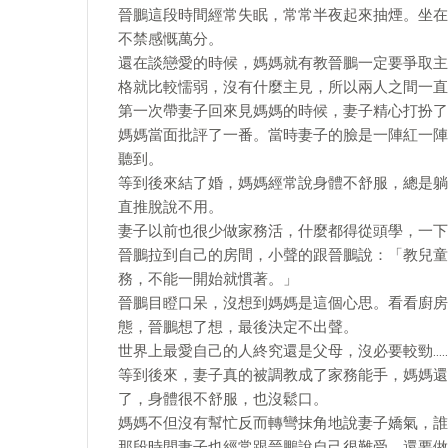
晉鵬這段時間經常失眠，常常半夜起來抽煙。坐在
不禁感慨萬分。
還在談戀愛的時候，媽媽就有教晉鵬一定要爭取主
格就比較懦弱，沒有什麼主見，所以兩人之間一直
第一次帶妻子回來見媽媽的時候，妻子精心打扮了
媽媽當面批評了一番。當時妻子的臉是一陣紅一陣
聽到。
等到後來結了婚，媽媽經常說身體不舒服，總是躺
直推脫說不用。
妻子以前也很少做家務活，什麼都得從頭學，一下
晉鵬拉到自己的房間，小聲的跟晉鵬說：「教兒童
務，不能一開始就慣著。」
晉鵬目瞪口呆，沒想到媽媽是這個心思。看看廚房
態，晉鵬想了想，最後決定不出聲。
世界上最愛自己的人終究還是父母，沒必要較勁…
等到後來，妻子真的被調教成了家務能手，媽媽還
了，身體很不舒服，也沒鬆口。
媽媽不但沒有幫忙反而轉彎抹角地說妻子嬌氣，誰
那段時間妻子也經常跟晉鵬說自己很難受，還要做