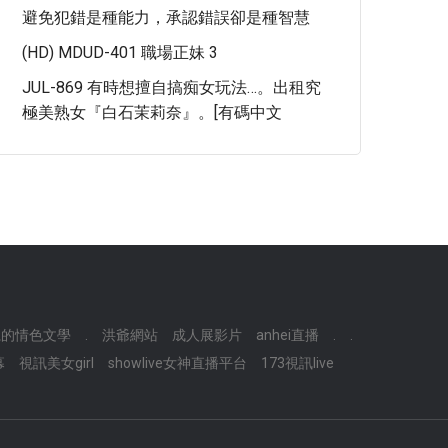
避免犯錯是種能力，承認錯誤卻是種智慧
(HD) MDUD-401 職場正妹 3
JUL-869 有時想擅自搞痴女玩法…。出租究
極美熟女『白石茉莉奈』。[有碼中文
麗的情色文學
.
洪爺網站
成人展影片
anhei直播
.
.
幕
視訊美女girl
showlive女神直播平台
173視訊live