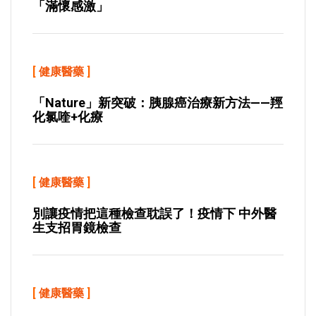
「滿懷感激」
[
健康醫藥
]
「Nature」新突破：胰腺癌治療新方法——羥
化氯喹+化療
[
健康醫藥
]
別讓疫情把這種檢查耽誤了！疫情下 中外醫
生支招胃鏡檢查
[
健康醫藥
]