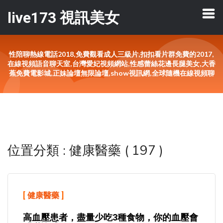
live173 視訊美女
性陪聊熱線電話2018,免費觀看成人三級片,扣扣看片群免費的2017,
在線視頻語音聊天室,台灣愛妃視頻網站,性感蕾絲花邊長腿美女,大香
蕉免費電影城,正妹論壇無限論壇,show視訊網,全球隨機在線視頻聊
位置分類 : 健康醫藥 ( 197 )
[
健康醫藥
]
高血壓患者，盡量少吃3種食物，你的血壓會